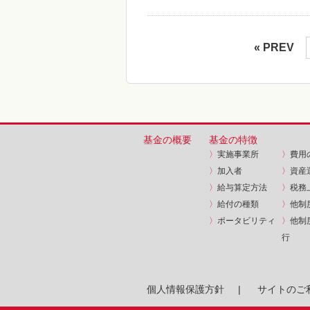
« PREV
基金の概要
基金の特徴
〉
実施事業所
〉
費用
〉
加入者
〉
資産
〉
給与算定方法
〉
税務
〉
給付の種類
〉
他制
〉
ポータビリティ
〉
他制
行
個人情報保護方針
|
サイトのご