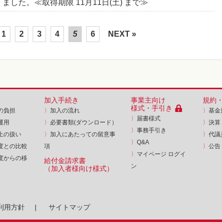
ました。≪取得期限 11月11日(土) まで≫
1
2
3
4
5
6
NEXT »
加入手続き
事業主向け
規約
様式・手引き
の負担
〉
加入の流れ
〉
基金
〉
届書様式
運用
〉
必要書類(ダウンロード）
〉
決算
〉
事務手引き
上の扱い
〉
加入にあたっての留意事
〉
代議
〉
Q&A
度との比較
項
〉
公告
〉
マイページ ログイ
度からの移
給付金請求書
ン
（加入者様向け様式）
利用方針
|
サイトマップ