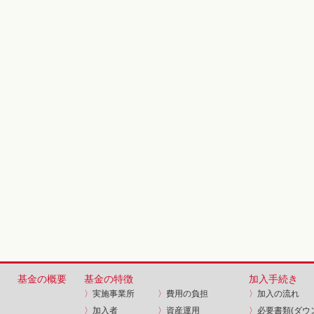
基金の概要
基金の特徴
加入手続き
〉
実施事業所
〉
費用の負担
〉
加入の流れ
〉
加入者
〉
資産運用
〉
必要書類(ダウ