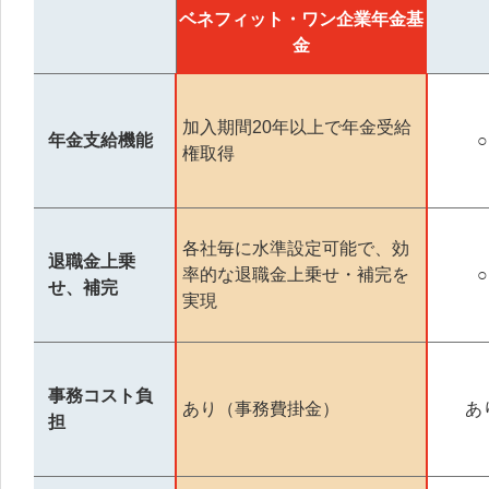
ベネフィット・ワン企業年金基
金
加入期間20年以上で年金受給
年金支給機能
○
権取得
各社毎に水準設定可能で、効
退職金上乗
率的な退職金上乗せ・補完を
○
せ、補完
実現
事務コスト負
あり（事務費掛金）
あ
担