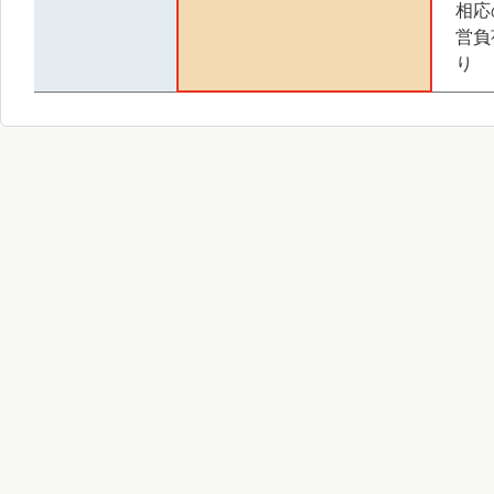
相応
営負
り