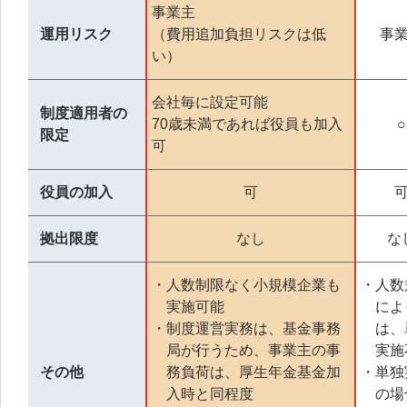
事業主
運用リスク
（費用追加負担リスクは低
事
い）
会社毎に設定可能
制度適用者の
70歳未満であれば役員も加入
○
限定
可
役員の加入
可
拠出限度
なし
な
・人数制限なく小規模企業も
・人数
実施可能
によ
・制度運営実務は、基金事務
は、
局が行うため、事業主の事
実施
その他
務負荷は、厚生年金基金加
・単独
入時と同程度
の場