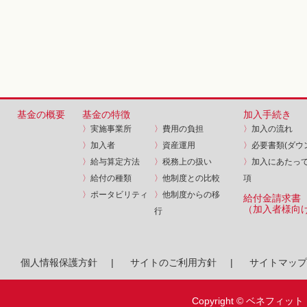
基金の概要
基金の特徴
加入手続き
〉
実施事業所
〉
費用の負担
〉
加入の流れ
〉
加入者
〉
資産運用
〉
必要書類(ダウ
〉
給与算定方法
〉
税務上の扱い
〉
加入にあたっ
〉
給付の種類
〉
他制度との比較
項
〉
ポータビリティ
〉
他制度からの移
給付金請求書
（加入者様向
行
個人情報保護方針
|
サイトのご利用方針
|
サイトマップ
Copyright © ベネフィット・