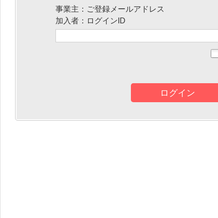
事業主：ご登録メールアドレス
加入者：ログインID