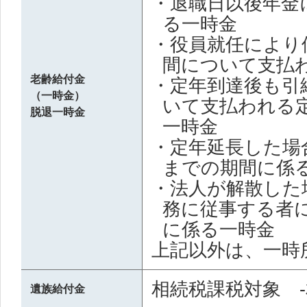
・退職日以後年金
る一時金
・役員就任により
間について支払
老齢給付金
・定年到達後も引
（一時金）
いて支払われる
脱退一時金
一時金
・定年延長した場
までの期間に係
・法人が解散した
務に従事する者
に係る一時金
上記以外は、一時
相続税課税対象 -
遺族給付金