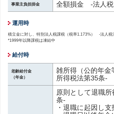
全額損金 -法人税
事業主負担掛金
運用時
積立金に対し、特別法人税課税（税率1.173%） -法人税法
*1999年以降課税は凍結中
給付時
雑所得（公的年金
老齢給付金
所得税法第35条-
（年金）
原則として退職所得
条-
・退職に起因し支