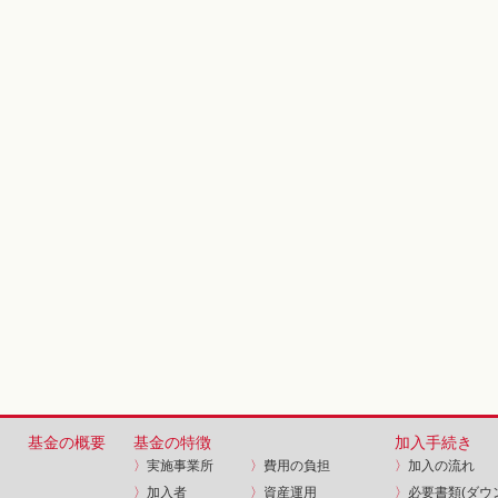
基金の概要
基金の特徴
加入手続き
〉
実施事業所
〉
費用の負担
〉
加入の流れ
〉
加入者
〉
資産運用
〉
必要書類(ダウ