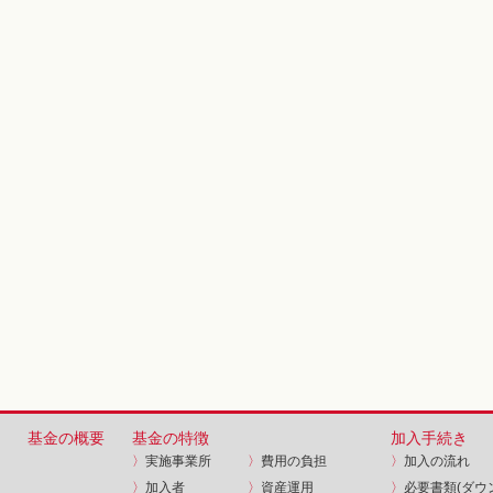
基金の概要
基金の特徴
加入手続き
〉
実施事業所
〉
費用の負担
〉
加入の流れ
〉
加入者
〉
資産運用
〉
必要書類(ダウ