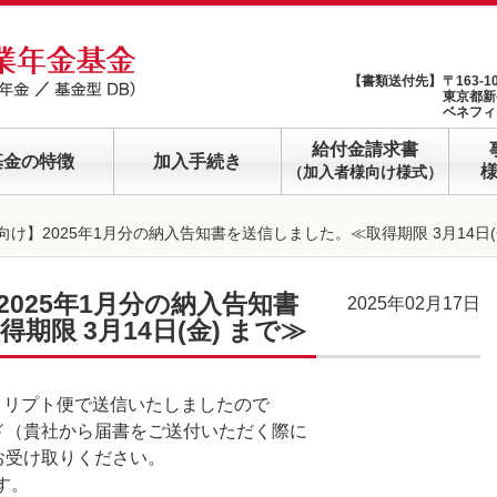
【書類送付先】
〒163-1
東京都新
ベネフィ
給付金請求書
基金の特徴
加入手続き
（加入者様向け様式）
け】2025年1月分の納入告知書を送信しました。≪取得期限 3月14日(
025年1月分の納入告知書
2025年02月17日
期限 3月14日(金) まで≫
にクリプト便で送信いたしましたので
ド（貴社から届書をご送付いただく際に
お受け取りください。
す。