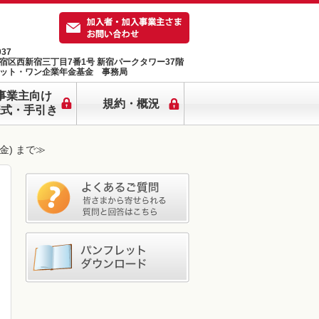
037
宿区西新宿三丁目7番1号 新宿パークタワー37階
ット・ワン企業年金基金 事務局
事業主向け
規約・概況
様式・手引き
金) まで≫