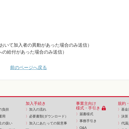
おいて加入者の異動があった場合のみ送信）
への給付があった場合のみ送信）
前のページへ戻る
加入手続き
事業主向け
規約
様式・手引き
の負担
〉
加入の流れ
〉
基金
〉
届書様式
運用
〉
必要書類(ダウンロード）
〉
決算
〉
事務手引き
上の扱い
〉
加入にあたっての留意事
〉
代議
〉
Q&A