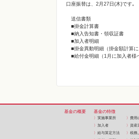
口座振替は、2月27日(木)です｡
送信書類
■掛金計算書
■納入告知書・領収証書
■加入者明細
■掛金異動明細（掛金額計算に
■給付金明細（1月に加入者様
基金の概要
基金の特徴
〉
実施事業所
〉
費用
〉
加入者
〉
資産
〉
給与算定方法
〉
税務