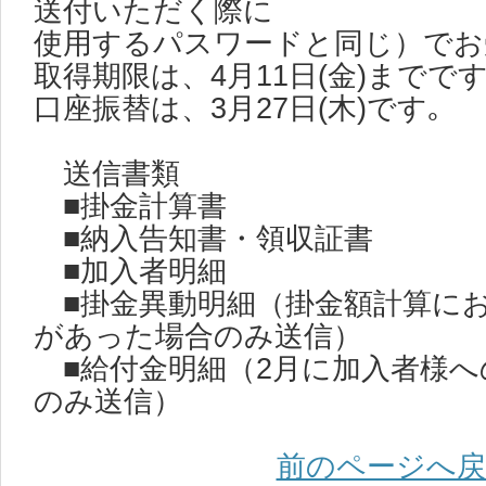
送付いただく際に
使用するパスワードと同じ）でお
取得期限は、4月11日(金)までで
口座振替は、3月27日(木)です｡
送信書類
■掛金計算書
■納入告知書・領収証書
■加入者明細
■掛金異動明細（掛金額計算に
があった場合のみ送信）
■給付金明細（2月に加入者様へ
のみ送信）
前のページへ戻