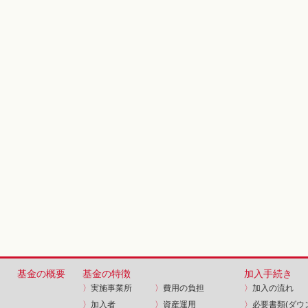
基金の概要
基金の特徴
加入手続き
〉
実施事業所
〉
費用の負担
〉
加入の流れ
〉
加入者
〉
資産運用
〉
必要書類(ダウ