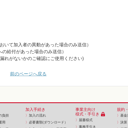
おいて加入者の異動があった場合のみ送信）
への給付があった場合のみ送信）
に漏れがないかのご確認にご使用ください)
前のページへ戻る
加入手続き
事業主向け
規約
様式・手引き
の負担
〉
加入の流れ
〉
基金
〉
届書様式
運用
〉
必要書類(ダウンロード）
〉
決算
〉
事務手引き