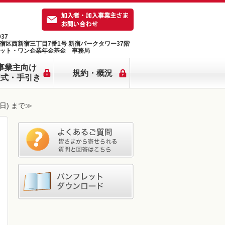
037
宿区西新宿三丁目7番1号 新宿パークタワー37階
ット・ワン企業年金基金 事務局
事業主向け
規約・概況
様式・手引き
日) まで≫