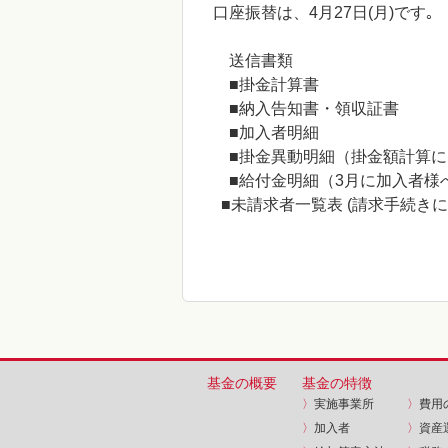
口座振替は、4月27日(月)です｡
送信書類
■掛金計算書
■納入告知書・領収証書
■加入者明細
■掛金異動明細（掛金額計算に
■給付金明細（3月に加入者様
■未請求者一覧表 (請求手続き
基金の概要
基金の特徴
〉
実施事業所
〉
費用
〉
加入者
〉
資産