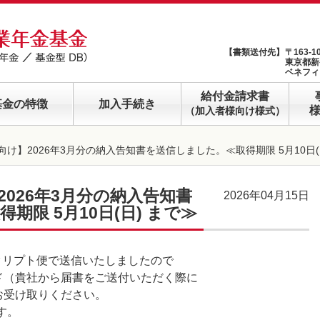
【書類送付先】
〒163-1
東京都新
ベネフィ
給付金請求書
基金の特徴
加入手続き
（加入者様向け様式）
け】2026年3月分の納入告知書を送信しました。≪取得期限 5月10日(
026年3月分の納入告知書
2026年04月15日
期限 5月10日(日) まで≫
にクリプト便で送信いたしましたので
ド（貴社から届書をご送付いただく際に
お受け取りください。
す。