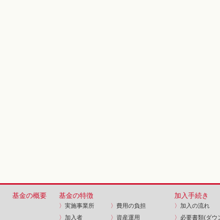
基金の概要
基金の特徴
加入手続き
〉
実施事業所
〉
費用の負担
〉
加入の流れ
〉
加入者
〉
資産運用
〉
必要書類(ダウ